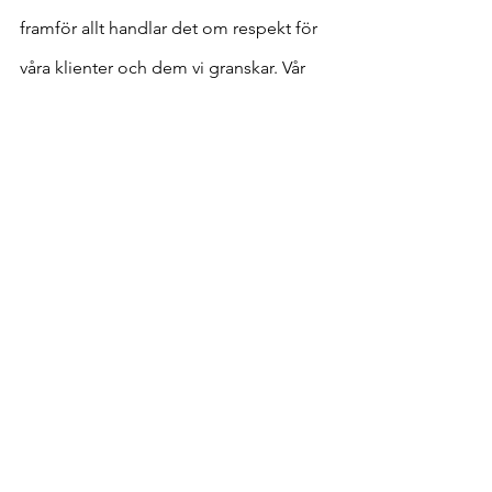
framför allt handlar det om respekt för 
våra klienter och dem vi granskar. Vår 
diskretion gäller också dem vi 
intervjuar. Därför berättar vi inte för 
någon - inte ens för vår uppdragsgivare 
- vilka vi pratat med.
Ett annat nyckelord när man jobbar 
med diskreta förfrågningar är ärlighet. 
När man ber någon dela med sig av sin 
erfarenhet måste man respektera den 
man pratar med och vara öppen och 